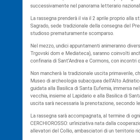
successivamente nel panorama letterario nazional
La rassegna prenderà il via il 2 aprile proprio alla s
Sagrado, sede tradizionale della consegna del Pre
studioso prematuramente scomparso.
Nel mezzo, undici appuntamenti animeranno diversi l
Trgovski dom e Mediateca), saranno coinvolti anche
confinaria di Sant’Andrea e Cormons, con incontri os
Non mancherà la tradizionale uscita primaverile, c
Museo di archeologia subacquea dell’Alto Adriatico,
guidata alla Basilica di Santa Eufemia, immersa nel
vecchia, insieme al Lapidario e alla Basilica di Sant
uscita sarà necessaria la prenotazione, secondo le
La rassegna sarà accompagnata, al termine di ogni i
CERCHIOROSSO: un’iniziativa nata dalla cooperazione
allevatori del Collio, ambasciatori di un territorio r