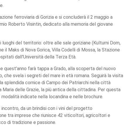
e.
tazione ferroviaria di Gorizia e si concluderà il 2 maggio a
mio Roberto Visintin, dedicato alla memoria del giovane
uoghi del territorio: oltre alle sale goriziane (Kulturni Dom,
 il Maks di Nova Gorica, Villa Codelli di Mossa, la Stazione
pitati dall’Università della Terza Età.
he quest’anno farà tappa a Grado, alla scoperta del nuovo
 che svela i segreti del mare in età romana. Seguirà la visita
la splendida cornice di Campo dei Patriarchi nella città
a Maria delle Grazie, la più antica della cittadina. Per questa
 modalità indicate nella locandina e nelle brochure.
ncontro, da un brindisi con i vini del progetto
 tra imprese che riunisce 42 viticoltori, agricoltori e
icco di tradizione e passione.