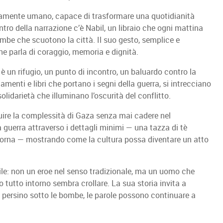
ndamente umano, capace di trasformare una quotidianità
entro della narrazione c’è Nabil, un libraio che ogni mattina
ombe che scuotono la città. Il suo gesto, semplice e
che parla di coraggio, memoria e dignità.
: è un rifugio, un punto di incontro, un baluardo contro la
menti e libri che portano i segni della guerra, si intrecciano
 solidarietà che illuminano l’oscurità del conflitto.
tuire la complessità di Gaza senza mai cadere nel
 guerra attraverso i dettagli minimi — una tazza di tè
ritorna — mostrando come la cultura possa diventare un atto
e: non un eroe nel senso tradizionale, ma un uomo che
tutto intorno sembra crollare. La sua storia invita a
che, persino sotto le bombe, le parole possono continuare a